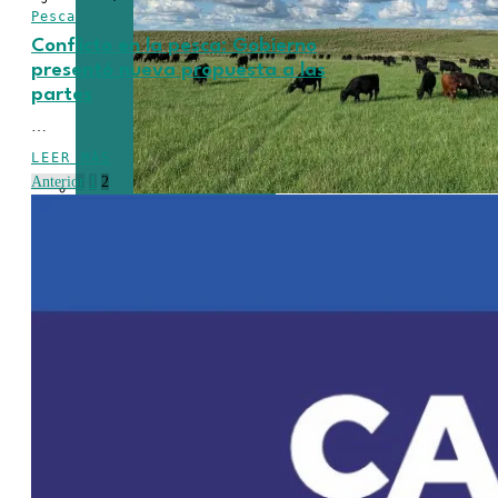
Pesca
Conflicto en la pesca: Gobierno
presentó nueva propuesta a las
partes
…
LEER MÁS
Anterior
1
2
Crecen las
exportaciones
uruguayas en
julio impulsadas
por la carne, la
celulosa y los
lácteos