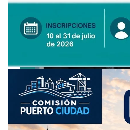
Microfinanzas
refuerza su rol
en el agro y
apunta a
soluciones
estructurales