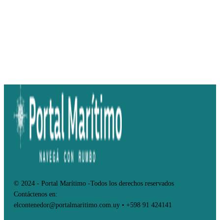
© 2024 - Portal Marítimo -Todos los derechos reservados
Contáctenos en:
elcontenedor@portalmaritimo.com.uy • +598 91 424141