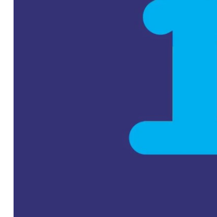
del BID para
impulsar las
exportaciones y
la innovación
empresarial