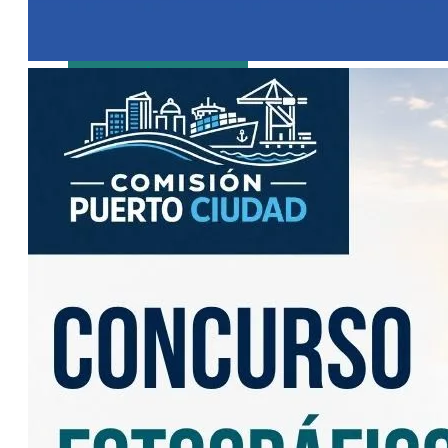
seguir creciendo
en generación,
porque la
demanda
también va a
crecer”