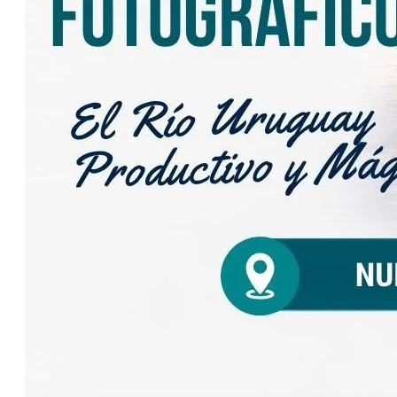
El Graf Spee y
una hipótesis
reveladora sobre
el final del
corsario alemán