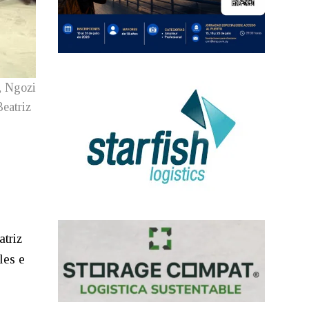
, Ngozi
Beatriz
3
atriz
les e