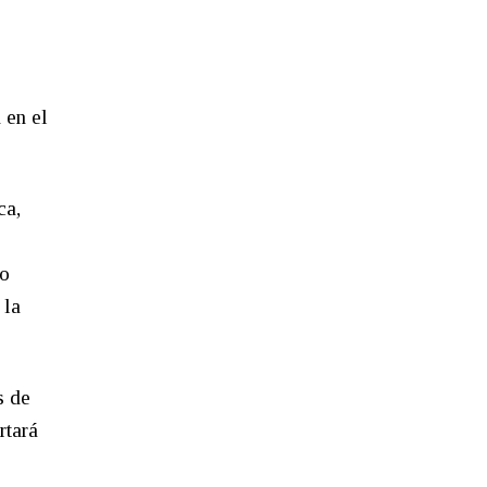
 en el
ca,
lo
 la
s de
rtará