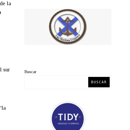
de la
a
l sur
Buscar
BUSCAR
“la