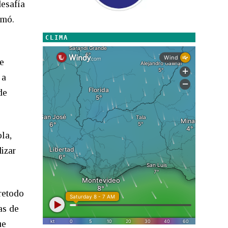
desafía
rmó.
CLIMA
e
 a
de
la,
izar
retodo
as de
ue