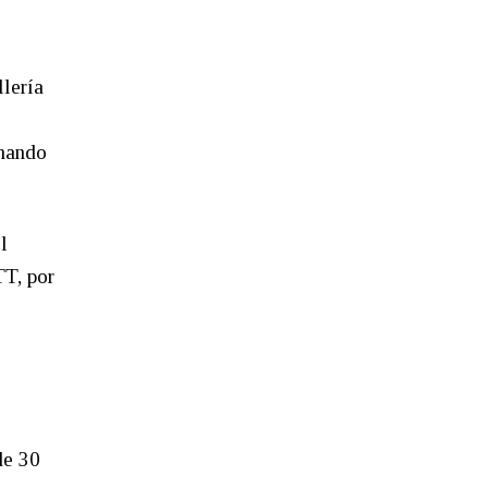
lería
rnando
l
T, por
de 30