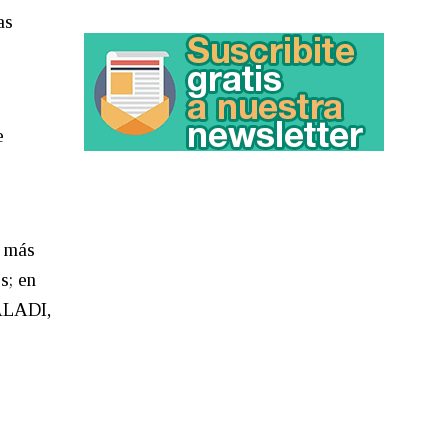
as
e
s más
s; en
 ALADI,