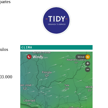
partes
e
CLIMA
culos
203.000