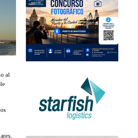
to al
le
los
ares,