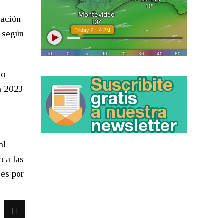
lación
, según
io
ra 2023
al
ca las
ses por