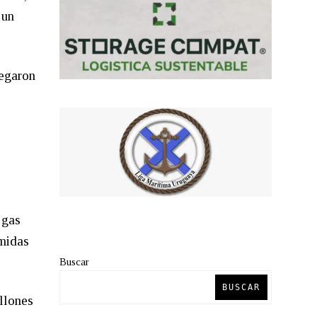
 un
legaron
 gas
omidas
Buscar
BUSCAR
llones