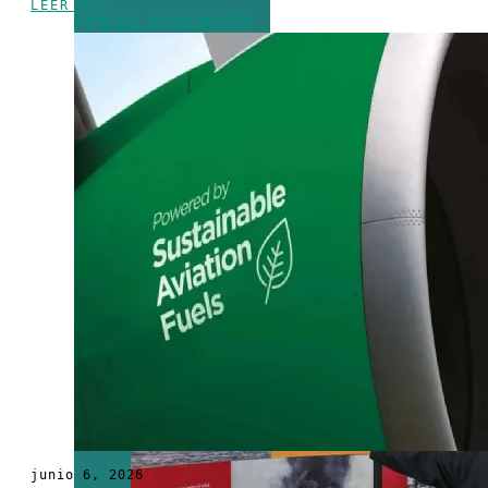
LEER MÁS
seguir creciendo
en generación,
porque la
demanda
también va a
crecer”
junio 6, 2026