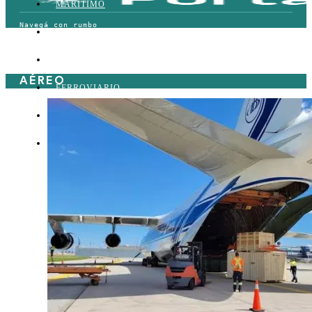
MARÍTIMO
TERRESTRE
AÉREO
AÉREO
FERROVIARIO
LOGÍSTICA
COMERCIO EXTERIOR