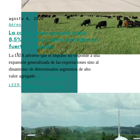
agosto 6, 2026
Aéreo
La carga aérea mundial creció
8,5% en junio y cierra semestre de
fuerte expansión
La IATA advierte que el impulso no responde a una
expansión generalizada de las exportaciones sino al
dinamismo de determinados segmentos de alto
Crecen las
valor agregado…
exportaciones
LEER MÁS
uruguayas en
julio impulsadas
por la carne, la
celulosa y los
lácteos