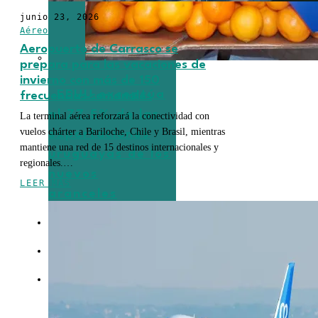
junio 23, 2026
Aéreo
Aeropuerto de Carrasco se
prepara para las vacaciones de
invierno con más de 150
EEUU exceptúa
frecuencias semanales
al 77,5% de las
La terminal aérea reforzará la conectividad con
vuelos chárter a Bariloche, Chile y Brasil, mientras
exportaciones
mantiene una red de 15 destinos internacionales y
uruguayas de los
regionales.…
nuevos
LEER MÁS
aranceles
TURISMO
EMPRESAS
ENTREVISTAS