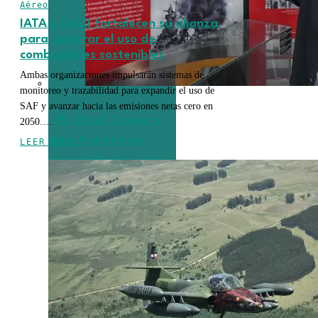
Aéreo
IATA y OACI fortalecen su alianza
para acelerar el uso de
combustibles sostenibles
Ambas organizaciones impulsarán sistemas de
monitoreo y trazabilidad para expandir el uso de
SAF y avanzar hacia las emisiones netas cero en
El Graf Spee y
2050.…
una hipótesis
LEER MÁS
reveladora sobre
el final del
corsario alemán