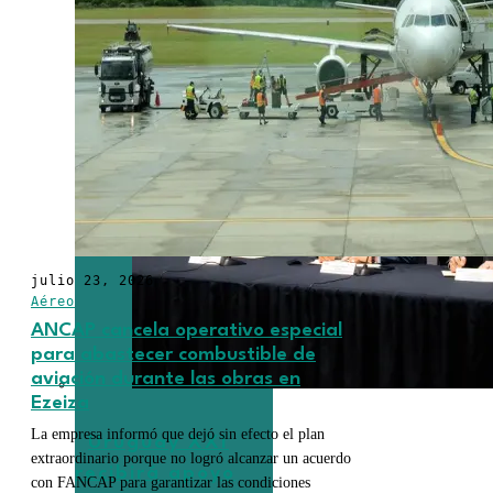
julio 23, 2026
Aéreo
ANCAP cancela operativo especial
para abastecer combustible de
aviación durante las obras en
Ezeiza
La empresa informó que dejó sin efecto el plan
Uruguay XXI
extraordinario porque no logró alcanzar un acuerdo
recibirá apoyo
con FANCAP para garantizar las condiciones