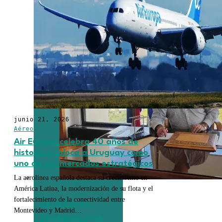
junio 21, 2026
Aéreo
Air Europa celebra 40 años de
historia y coloca a Uruguay como
uno de sus mercados estratégicos
La aerolínea española destaca su crecimiento en
América Latina, la modernización de su flota y el
fortalecimiento de la conectividad entre
Bentancor:
Montevideo y Madrid…
“Tenemos que