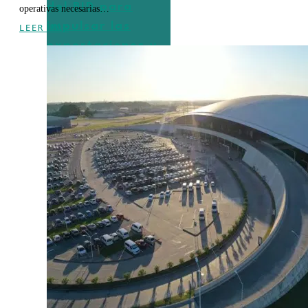
del BID para
operativas necesarias…
impulsar las
LEER MÁS
exportaciones y
la innovación
empresarial