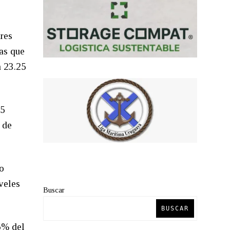
res
as que
n 23.25
45
 de
o
veles
Buscar
BUSCAR
5% del