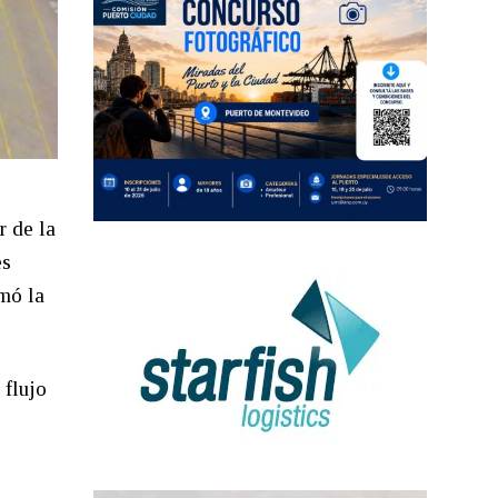
r de la
es
mó la
 flujo