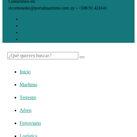
Contáctenos en:
elcontenedor@portalmaritimo.com.uy • +598 91 424141
Inicio
Marítimo
Terrestre
Aéreo
Ferroviario
Logística