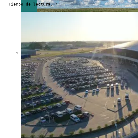
Tiempo de lectura: 4'
Crecen las
exportaciones
uruguayas en
julio impulsadas
por la carne, la
celulosa y los
lácteos