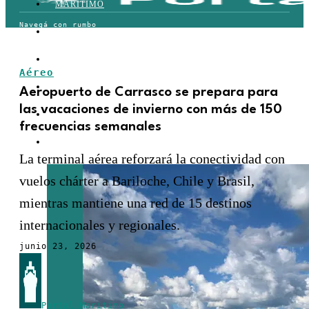
MARÍTIMO
TERRESTRE
AÉREO
Aéreo
FERROVIARIO
Aeropuerto de Carrasco se prepara para
las vacaciones de invierno con más de 150
LOGÍSTICA
frecuencias semanales
COMERCIO EXTERIOR
La terminal aérea reforzará la conectividad con
vuelos chárter a Bariloche, Chile y Brasil,
mientras mantiene una red de 15 destinos
internacionales y regionales.
junio 23, 2026
Portal Marítimo