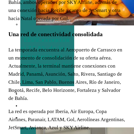
Bahía, ambos operados por SKY Airline, además de
una conexión hacia Recife a cargo de JetSmart y otra
hacia Natal operada por Gol.
Una red de conectividad consolidada
EEUU exceptúa
al 77,5% de las
La temporada encuentra al Aeropuerto de Carrasco en
exportaciones
un momento de consolidación de su oferta aérea.
uruguayas de los
Actualmente, la terminal mantiene conexiones con
nuevos
Madrid, Panamá, Asunción, Salto, Rivera, Santiago de
Chile, Lima, San Pablo, Buenos Aires, Río de Janeiro,
aranceles
Bogotá, Recife, Belo Horizonte, Fortaleza y Salvador
TURISMO
de Bahía.
EMPRESAS
La red es operada por Iberia, Air Europa, Copa
ENTREVISTAS
Airlines, Paranair, LATAM, Gol, Aerolíneas Argentinas,
JetSmart, Avianca, Azul y SKY Airline.