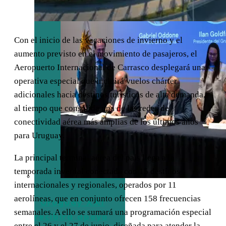
Con el inicio de las vacaciones de invierno y el
aumento previsto en el movimiento de pasajeros, el
Aeropuerto Internacional de Carrasco desplegará una
operativa especial que incluirá vuelos chárter
adicionales hacia destinos turísticos de alta demanda,
al tiempo que consolida una de las redes de
conectividad aérea más amplias de los últimos años
para Uruguay.
La principal terminal aérea del país llega a la
temporada invernal conectada con 15 destinos
internacionales y regionales, operados por 11
aerolíneas, que en conjunto ofrecen 158 frecuencias
Uruguay XXI
semanales. A ello se sumará una programación especial
recibirá apoyo
entre el 26 y el 27 de junio, diseñada para atender la