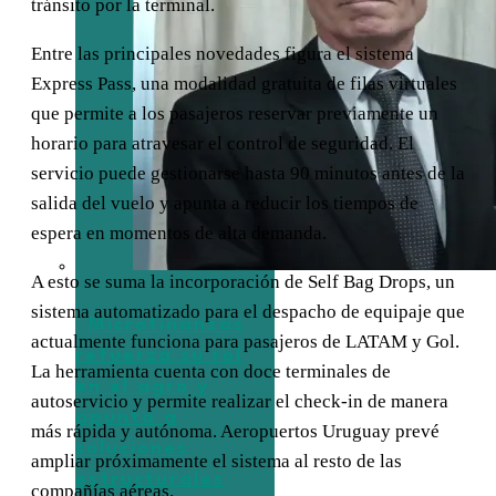
tránsito por la terminal.
Entre las principales novedades figura el sistema
Express Pass, una modalidad gratuita de filas virtuales
que permite a los pasajeros reservar previamente un
horario para atravesar el control de seguridad. El
servicio puede gestionarse hasta 90 minutos antes de la
salida del vuelo y apunta a reducir los tiempos de
espera en momentos de alta demanda.
A esto se suma la incorporación de Self Bag Drops, un
sistema automatizado para el despacho de equipaje que
Microfinanzas
actualmente funciona para pasajeros de LATAM y Gol.
refuerza su rol
La herramienta cuenta con doce terminales de
en el agro y
autoservicio y permite realizar el check-in de manera
apunta a
más rápida y autónoma. Aeropuertos Uruguay prevé
soluciones
ampliar próximamente el sistema al resto de las
estructurales
compañías aéreas.