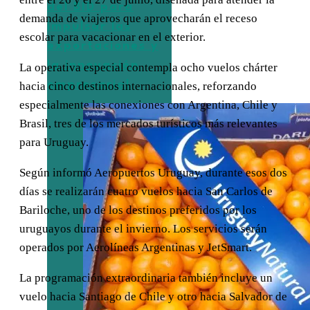
del BID para
demanda de viajeros que aprovecharán el receso
impulsar las
escolar para vacacionar en el exterior.
exportaciones y
la innovación
La operativa especial contempla ocho vuelos chárter
empresarial
hacia cinco destinos internacionales, reforzando
especialmente las conexiones con Argentina, Chile y
Brasil, tres de los mercados turísticos más relevantes
para Uruguay.
Según informó Aeropuertos Uruguay, durante esos dos
días se realizarán cuatro vuelos hacia San Carlos de
Bariloche, uno de los destinos preferidos por los
uruguayos durante el invierno. Los servicios serán
operados por Aerolíneas Argentinas y JetSmart.
La programación extraordinaria también incluye un
vuelo hacia Santiago de Chile y otro hacia Salvador de