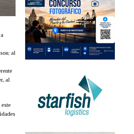
la
son; al
,
erente
r, al
 este
lidades