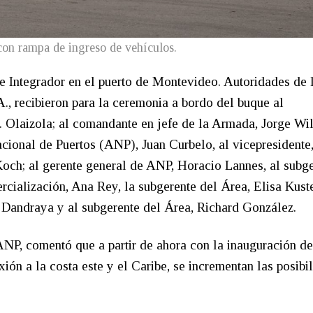
con rampa de ingreso de vehículos.
e Integrador en el puerto de Montevideo. Autoridades de 
 recibieron para la ceremonia a bordo del buque al
J. Olaizola; al comandante en jefe de la Armada, Jorge Wil
acional de Puertos (ANP), Juan Curbelo, al vicepresidente
 Koch; al gerente general de ANP, Horacio Lannes, al subg
cialización, Ana Rey, la subgerente del Área, Elisa Kuste
 Dandraya y al subgerente del Área, Richard González.
NP, comentó que a partir de ahora con la inauguración de
ión a la costa este y el Caribe, se incrementan las posibi