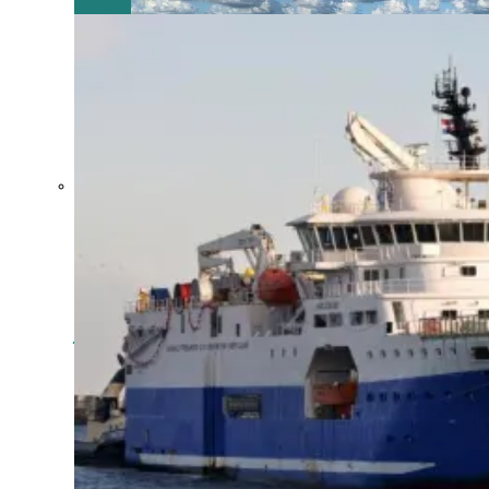
Crecen las
exportaciones
uruguayas en
julio impulsadas
por la carne, la
celulosa y los
lácteos