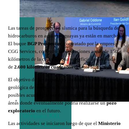
Las tareas de prospección sísmica para la búsqueda de
hidrocarburos en aguas uruguayas ya están en marcha.
El buque
BGP Prospector
, contratado por la empresa
CGG Services, comenzó las operaciones a más de 150
kilómetros de la costa, en una superficie aproximada
de
2.600 kilómetros cuadrados
del mar territorial.
El objetivo de la campaña es obtener información
geológica del subsuelo marino que permita identificar
posibles acumulaciones de hidrocarburos y determinar
áreas donde eventualmente podría realizarse un
pozo
exploratorio
en el futuro.
Uruguay XXI
Las actividades se iniciaron luego de que el
Ministerio
recibirá apoyo