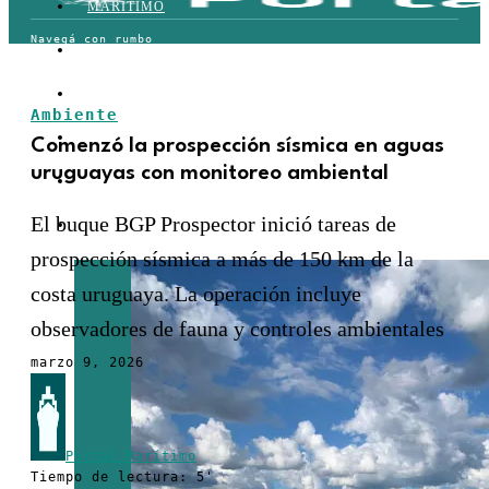
MARÍTIMO
TERRESTRE
AÉREO
Ambiente
FERROVIARIO
Comenzó la prospección sísmica en aguas
uruguayas con monitoreo ambiental
LOGÍSTICA
El buque BGP Prospector inició tareas de
COMERCIO EXTERIOR
prospección sísmica a más de 150 km de la
costa uruguaya. La operación incluye
observadores de fauna y controles ambientales
marzo 9, 2026
Portal Marítimo
Tiempo de lectura: 5'