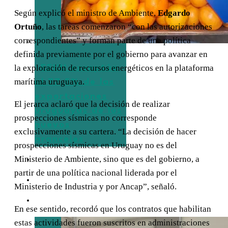
Según explicó el ministro de Ambiente,
Edgardo
Ortuño
, las tareas comenzaron “con las autorizaciones
correspondientes” y forman parte de una política
definida previamente por el gobierno para avanzar en
la exploración de recursos energéticos en la plataforma
EEUU exceptúa
marítima uruguaya.
al 77,5% de las
exportaciones
El jerarca aclaró que la decisión de realizar
uruguayas de los
prospecciones sísmicas no corresponde
nuevos
exclusivamente a su cartera. “La decisión de hacer
aranceles
prospecciones sísmicas en Uruguay no es del
Ministerio de Ambiente, sino que es del gobierno, a
TURISMO
partir de una política nacional liderada por el
EMPRESAS
Ministerio de Industria y por Ancap”, señaló.
ENTREVISTAS
En ese sentido, recordó que los contratos que habilitan
estas actividades fueron suscritos en administraciones