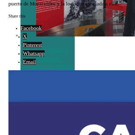
puerto de Montevideo y la logística asociada a ella.
Share this
Facebook
X
Pinterest
El Graf Spee y
Whatsapp
una hipótesis
Email
reveladora sobre
el final del
corsario alemán