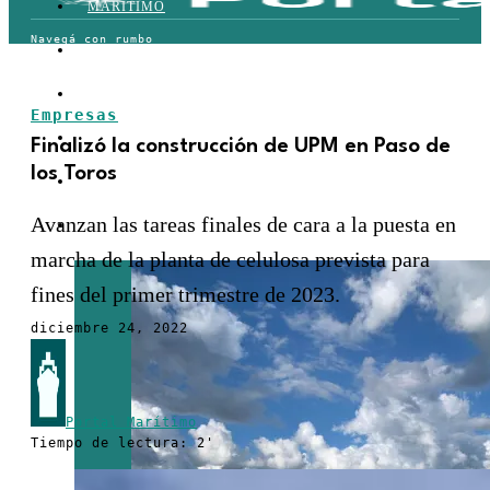
MARÍTIMO
TERRESTRE
AÉREO
Empresas
FERROVIARIO
Finalizó la construcción de UPM en Paso de
los Toros
LOGÍSTICA
Avanzan las tareas finales de cara a la puesta en
COMERCIO EXTERIOR
marcha de la planta de celulosa prevista para
fines del primer trimestre de 2023.
diciembre 24, 2022
Portal Marítimo
Tiempo de lectura: 2'