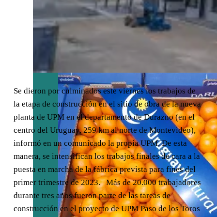
del BID para
impulsar las
exportaciones y
la innovación
empresarial
Se dieron por culminados este viernes los trabajos de
la etapa de construcción en el sitio de obra de la nueva
planta de UPM en el departamento de Durazno (en el
centro del Uruguay, 259 km al norte de Montevideo),
informó en un comunicado la propia UPM. De esta
manera, se intensifican los trabajos finales de cara a la
puesta en marcha de la fábrica prevista para fines del
primer trimestre de 2023. Más de 20.000 trabajadores
durante tres años fueron parte de las tareas de
construcción en el proyecto de UPM Paso de los Toros