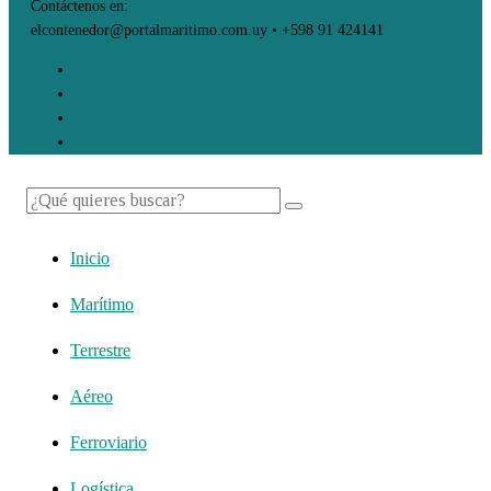
Contáctenos en:
elcontenedor@portalmaritimo.com.uy • +598 91 424141
Inicio
Marítimo
Terrestre
Aéreo
Ferroviario
Logística