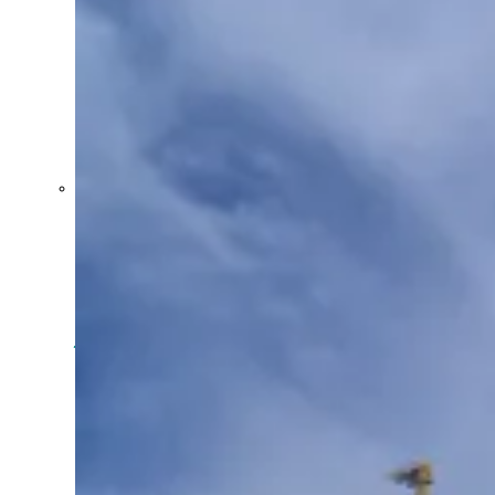
Crecen las
exportaciones
uruguayas en
julio impulsadas
por la carne, la
celulosa y los
lácteos