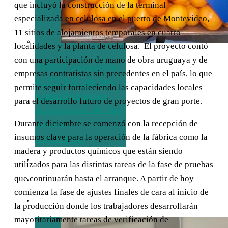
que incluyó la construcción de la terminal
especializada en celulosa en el puerto de Montevideo,
11 sitios de alojamientos temporales en cuatro
localidades y la planta de celulosa. El proyecto contó
con una participación de mano de obra uruguaya y de
EEUU exceptúa
empresas contratistas sin precedentes en el país, lo que
al 77,5% de las
permite seguir fortaleciendo las capacidades locales
exportaciones
para el desarrollo futuro de proyectos de gran porte.
uruguayas de los
Durante diciembre se comenzó con la recepción de
nuevos
insumos clave para la operación de la fábrica como la
aranceles
madera y productos químicos que están siendo
TURISMO
utilizados para las distintas tareas de la fase de pruebas
que continuarán hasta el arranque. A partir de hoy
EMPRESAS
comienza la fase de ajustes finales de cara al inicio de
ENTREVISTAS
la producción donde los trabajadores desarrollarán
mayoritariamente tareas de verificación de