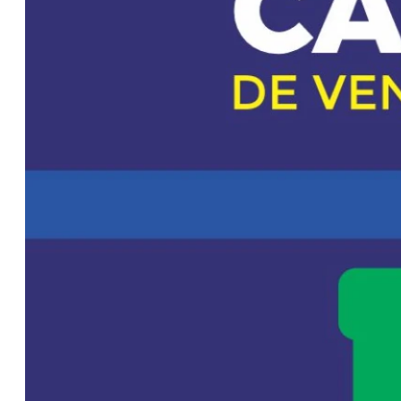
Microfinanzas
refuerza su rol
en el agro y
apunta a
soluciones
estructurales