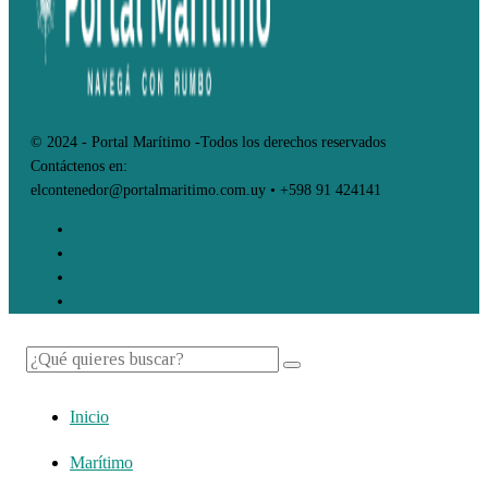
© 2024 - Portal Marítimo -Todos los derechos reservados
Contáctenos en:
elcontenedor@portalmaritimo.com.uy • +598 91 424141
Inicio
Marítimo