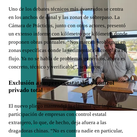
Uno de los debates técnicos más avanzados se centra
en los anchos de canal y las zonas de sobrepaso. La
Cámara de Prácticos, junto con otros actores, presentó
un extenso informe con kilómetro por kilómetro donde
proponen obras puntuales. “Nos marcan problemas en
zonas específicas donde la sedimentación complica el
flujo. Ya no se habla de problemas genéricos, ahora es
concreto, técnico y verificable”, señalaron.
Exclusión a empresas estatales y control
privado total
El nuevo pliego mantendrá la cláusula que impide la
participación de empresas con control estatal
extranjero, lo que, de hecho, deja afuera a las
Bentancor:
dragadoras chinas. “No es contra nadie en particular,
“Tenemos que