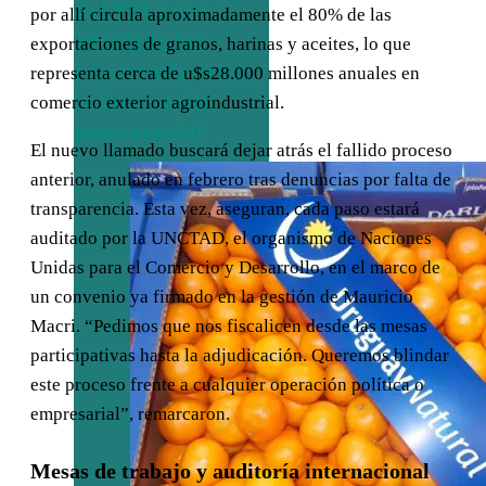
del BID para
por allí circula aproximadamente el 80% de las
impulsar las
exportaciones de granos, harinas y aceites, lo que
exportaciones y
representa cerca de u$s28.000 millones anuales en
comercio exterior agroindustrial.
la innovación
empresarial
El nuevo llamado buscará dejar atrás el fallido proceso
anterior, anulado en febrero tras denuncias por falta de
transparencia. Esta vez, aseguran, cada paso estará
auditado por la UNCTAD, el organismo de Naciones
Unidas para el Comercio y Desarrollo, en el marco de
un convenio ya firmado en la gestión de Mauricio
Macri. “Pedimos que nos fiscalicen desde las mesas
participativas hasta la adjudicación. Queremos blindar
este proceso frente a cualquier operación política o
empresarial”, remarcaron.
Mesas de trabajo y auditoría internacional