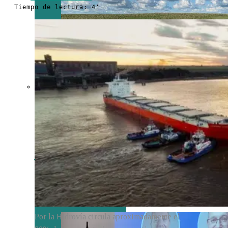
Tiempo de lectura: 4'
Crecen las
exportaciones
uruguayas en
julio impulsadas
por la carne, la
celulosa y los
lácteos
Por la Hidrovía circula aproximadamente el