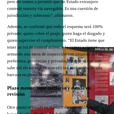
pero no vamos a permitir que un Estado extranjero
seguir creciendo
controle nuestra vía navegable. Es una cuestión de
en generación,
jurisdicción y soberanía”, afirmaron.
porque la
demanda
Además, se confirmó que todo el esquema será 100%
privado: quien cobre el peaje, quien haga el dragado y
también va a
quien supervise el cumplimiento. “El Estado tiene que
crecer”
tener un rol de control activo, y lo vamos a ejercer
armando una mesa de inspección con usuarios del río,
prefectura, provincias y privados. Porque el que más
sabe del río no está en una oficina, está arriba de una
barcaza en plena navegación”, remarcaron.
Plazo menor, tope tarifario y deuda en
revisión
Otro punto revisado es el plazo de concesión, que