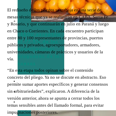
El rediseño de los pliegos se trabaja en una serie de
mesas técnicas que ya se realizaron en CABA, Santa Fe
y Rosario, y que continuarán en julio en Paraná y luego
en Chaco o Corrientes. En cada encuentro participan
EEUU exceptúa
entre 80 y 100 representantes de provincias, puertos
al 77,5% de las
públicos y privados, agroexportadores, armadores,
exportaciones
universidades, cámaras de prácticos y usuarios de la
uruguayas de los
vía.
nuevos
“En esta etapa todos opinan sobre el contenido
aranceles
concreto del pliego. Ya no se discute en abstracto. Eso
TURISMO
permite sumar aportes específicos y generar consensos
sin arbitrariedades”, explicaron. A diferencia de la
EMPRESAS
versión anterior, ahora se apunta a cerrar todos los
ENTREVISTAS
temas sensibles antes del llamado formal, para evitar
impugnaciones posteriores.