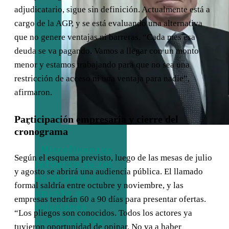
adjudicatario, sigue sin definición. Actualmente está a
cargo de la AGP, y se está evaluando una alternativa
que no genere ventajas ni barreras. “Cada mes esa
deuda se va pagando. Vamos a llegar con un monto
menor y estamos trabajando para que no sea una
restricción de acceso ni una ventaja para nadie”,
afirmaron.
Participación empresaria y cierre del
cronograma
Microfinanzas
Según el esquema previsto, luego de las mesas de julio
refuerza su rol
y agosto se abrirá una audiencia pública. El llamado
en el agro y
formal saldría entre octubre y noviembre, y las
apunta a
empresas tendrán 60 a 90 días para presentar ofertas.
soluciones
“Los pliegos son conocidos. Todos los actores ya
estructurales
tuvieron oportunidad de opinar. No va a haber