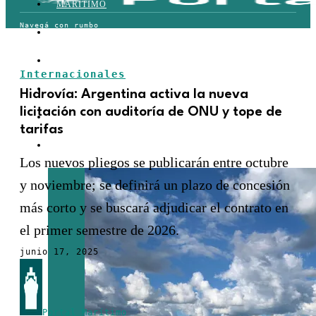
MARÍTIMO
TERRESTRE
AÉREO
Internacionales
FERROVIARIO
Hidrovía: Argentina activa la nueva
licitación con auditoría de ONU y tope de
LOGÍSTICA
tarifas
COMERCIO EXTERIOR
Los nuevos pliegos se publicarán entre octubre
y noviembre; se definirá un plazo de concesión
más corto y se buscará adjudicar el contrato en
el primer semestre de 2026.
junio 17, 2025
Portal Marítimo