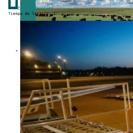
Portal Marítimo
Tiempo de lectura: 1'
Crecen las
exportaciones
uruguayas en
julio impulsadas
por la carne, la
celulosa y los
lácteos