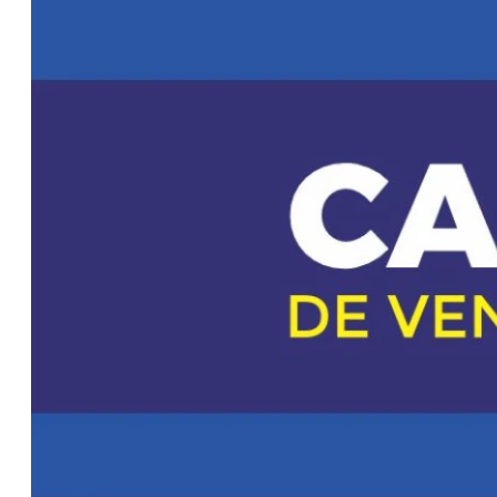
El Graf Spee y
una hipótesis
reveladora sobre
el final del
corsario alemán