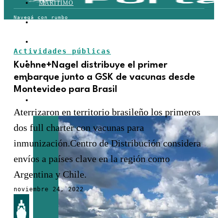
MARÍTIMO
TERRESTRE
AÉREO
Actividades públicas
FERROVIARIO
Kuehne+Nagel distribuye el primer
embarque junto a GSK de vacunas desde
LOGÍSTICA
Montevideo para Brasil
COMERCIO EXTERIOR
Aterrizaron en territorio brasileño los primeros
dos full charter con vacunas para
inmunización.Centro de Distribución considera
envíos a países clave en la región como
Argentina y Chile.
noviembre 24, 2022