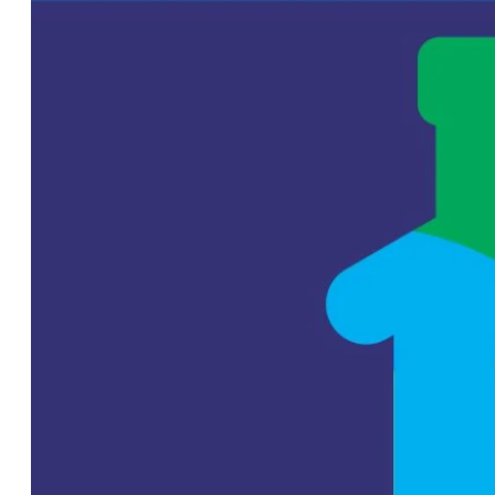
Microfinanzas
refuerza su rol
en el agro y
apunta a
soluciones
estructurales