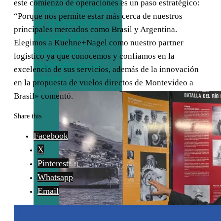
este comienzo de operaciones es un paso estratégico:
seguir creciendo
“Porque nos permite estar más cerca de nuestros
en generación,
principales mercados como Brasil y Argentina.
porque la
Elegimos a Kuehne+Nagel como nuestro partner
demanda
logístico ya que conocemos y confiamos en la
también va a
excelencia de sus servicios, además de la innovación
crecer”
en la propuesta de vuelos directos de Montevideo a
Brasil» comentó.
Share this
Facebook
X
Pinterest
Whatsapp
Email