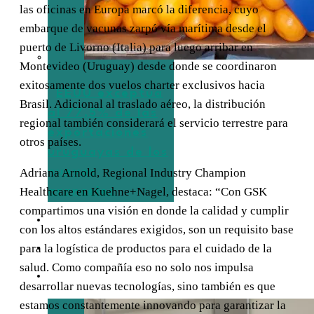
las oficinas en Europa marcó la diferencia, cuyo
embarque de vacunas zarpó vía marítima desde el
puerto de Livorno (Italia) para luego arribar en
Montevideo (Uruguay) desde donde se coordinaron
exitosamente dos vuelos charter exclusivos hacia
EEUU exceptúa
Brasil. Adicional al traslado aéreo, la distribución
al 77,5% de las
regional también considerará el servicio terrestre para
exportaciones
otros países.
uruguayas de los
nuevos
Adriana Arnold, Regional Industry Champion
Healthcare en Kuehne+Nagel, destaca: “Con GSK
aranceles
compartimos una visión en donde la calidad y cumplir
TURISMO
con los altos estándares exigidos, son un requisito base
para la logística de productos para el cuidado de la
EMPRESAS
salud. Como compañía eso no solo nos impulsa
ENTREVISTAS
desarrollar nuevas tecnologías, sino también es que
estamos constantemente innovando para garantizar la