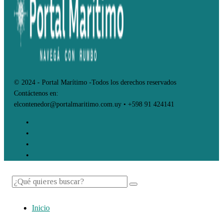
© 2024 - Portal Marítimo -Todos los derechos reservados
Contáctenos en:
elcontenedor@portalmaritimo.com.uy • +598 91 424141
Inicio