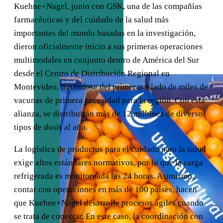
del BID para
Kuehne+Nagel, junto con GSK, una de las compañías
impulsar las
farmacéuticas y del cuidado de la salud más
importantes del mundo basadas en la investigación,
exportaciones y
dieron oficialmente inicio a sus primeras operaciones
la innovación
multimodales en conjunto dentro de América del Sur
empresarial
desde el Centro de Distribución Regional en
Montevideo, tratándose del primer traslado de miles de
vacunas de primera necesidad para la región. Con esta
alianza, se distribuirán más de 12 millones de diversos
tipos de dosis al año.
La logística de productos para el cuidado para la salud
exige altos estándares normativos, por lo que la carga
refrigerada es monitoreada las 24 horas. Asimismo,
contar con operaciones en más de 100 países, hacen
que Kuehne+Nagel desarrolle procesos ágiles cuando
se trata de conectar. En este caso, la coordinación con