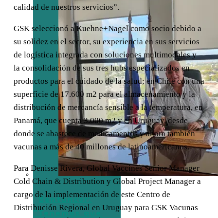
calidad de nuestros servicios”.
GSK seleccionó a Kuehne+Nagel como socio debido a
su solidez en el sector, su experiencia en sus servicios
de logística integrada con soluciones multimodales y
la consolidación de sus tres hubs especializados en
productos para el cuidado de la salud; en Chile con una
superficie de 17.600 m2 para el almacenamiento y la
distribución de mercancía sensible a la temperatura, en
Panamá, que cuenta 3.000 m2 y en Uruguay, desde
donde se abastece de medicamentos y ahora también
vacunas a más de 40 millones de latinoamericanos.
Para Denisse Rivera, Global Vaccines Senior Manager
Cold Chain & Distribution y Global Project Manager a
cargo de la implementación de este Centro de
Bentancor:
Distribución Regional en Uruguay para GSK Vacunas
“Tenemos que