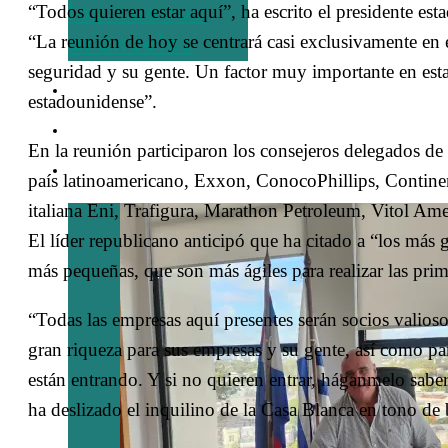
“Todos quieren estar aquí”, ha escrito el presidente e
los nuevos
“La reunión de hoy se centrará casi exclusivamente en 
aranceles
seguridad y su gente. Un factor muy importante en esta 
TURISMO
estadounidense”.
EMPRESAS
En la reunión participaron los consejeros delegados de
ENTREVISTAS
país latinoamericano, Exxon, ConocoPhillips, Continent
italiana Eni, Trafigura, Marathon Petroleum, Vitol Am
El líder republicano anticipó que ha citado a “los má
más pequeñas, que son más ágiles para realizar las pri
“Todas las empresas aquí presentes serán socios valioso
gran riqueza para sus empresas y su gente, así como p
están entrando. Y si no quieren entrar, háganmelo sabe
ha deslizado el inquilino de la Casa Blanca en tono de