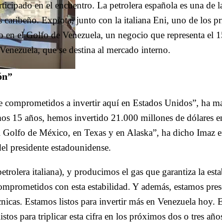
ticipado en el encuentro. La petrolera española es una de l
 caribeño. Explota, junto con la italiana Eni, uno de los pr
o en el Golfo de Venezuela, un negocio que representa el 
Venezuela, que se destina al mercado interno.
ón”
 comprometidos a invertir aquí en Estados Unidos”, ha m
os 15 años, hemos invertido 21.000 millones de dólares en
el Golfo de México, en Texas y en Alaska”, ha dicho Imaz 
el presidente estadounidense.
rolera italiana), y producimos el gas que garantiza la esta
comprometidos con esta estabilidad. Y además, estamos pres
nicas. Estamos listos para invertir más en Venezuela hoy.
stos para triplicar esta cifra en los próximos dos o tres año