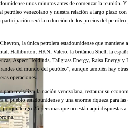
stadounidense unos minutos antes de comenzar la reunión. Y 
el petróleo venezolano y nuestra relación a largo plazo con
participación será la reducción de los precios del petróleo
 Chevron, la única petrolera estadounidense que mantiene a
al, Halliburton, HKN, Valero, la británica Shell, la españo
ericas, Aspect Holdinds, Tallgrass Energy, Raisa Energy y 
s grandes del mundo del petróleo”, aunque también hay otra
meras operaciones.
s para revitalizar la nación venezolana, restaurar su econo
ara el pueblo estadounidense y una enorme riqueza para las
r, porque tengo 25 personas que no están aquí dispuestas a
 broma.