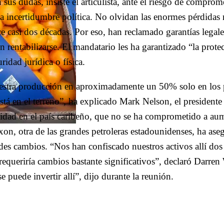
sus dudas, insiste el articulista, ante el riesgo de comprom
 incertidumbre política. No olvidan las enormes pérdidas r
 casi dos décadas. Por eso, han reclamado garantías legale
 rentabilizarse. El mandatario les ha garantizado “la prote
ridad jurídica o física.
estra producción en aproximadamente un 50% solo en los
tá en el terreno”, ha explicado Mark Nelson, el presidente
vidad en el país caribeño, que no se ha comprometido a au
xxon, otra de las grandes petroleras estadounidenses, ha as
des cambios. “Nos han confiscado nuestros activos allí dos 
requeriría cambios bastante significativos”, declaró Darre
puede invertir allí”, dijo durante la reunión.