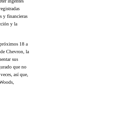
eter ingentes
egistradas
s y financieras
cción y la
 próximos 18 a
 de Chevron, la
mentar sus
egurado que no
veces, así que,
n Woods,