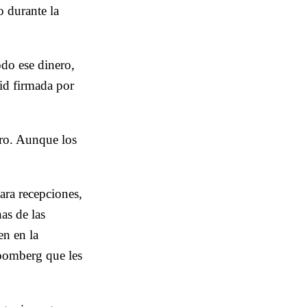
o durante la
odo ese dinero,
rid firmada por
ero. Aunque los
ara recepciones,
as de las
en en la
loomberg que les