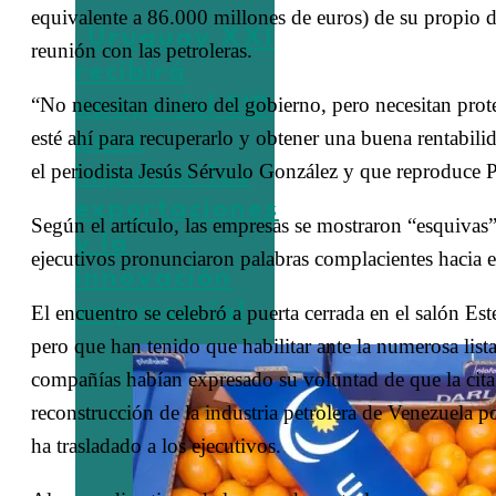
equivalente a 86.000 millones de euros) de su propio d
Uruguay XXI
reunión con las petroleras.
recibirá
“No necesitan dinero del gobierno, pero necesitan prot
apoyo del BID
esté ahí para recuperarlo y obtener una buena rentabili
para
el periodista Jesús Sérvulo González y que reproduce 
impulsar las
exportaciones
Según el artículo, las empresas se mostraron “esquivas
y la
ejecutivos pronunciaron palabras complacientes hacia e
innovación
empresarial
El encuentro se celebró a puerta cerrada en el salón Es
pero que han tenido que habilitar ante la numerosa list
compañías habían expresado su voluntad de que la cita f
reconstrucción de la industria petrolera de Venezuela 
ha trasladado a los ejecutivos.