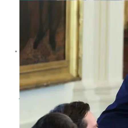
Crecen las
exportaciones
uruguayas en
julio
impulsadas
por la carne,
la celulosa y