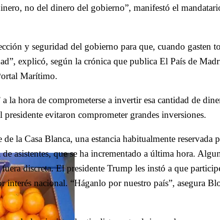
inero, no del dinero del gobierno”, manifestó el mandatari
ección y seguridad del gobierno para que, cuando gasten t
dad”, explicó, según la crónica que publica El País de Mad
Portal Marítimo.
” a la hora de comprometerse a invertir esa cantidad de din
l presidente evitaron comprometer grandes inversiones.
te de la Casa Blanca, una estancia habitualmente reservada p
a de asistentes, que se ha incrementado a última hora. Algun
uera discreta. El presidente Trump les instó a que particip
por interés nacional. “Háganlo por nuestro país”, asegura B