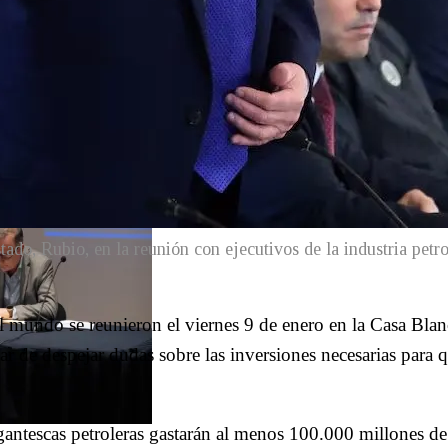
ado, Rubio, en la reunión con ejecutivos de la industria petro
l mundo se reunieron el viernes 9 de enero en la Casa Blan
 de despejar dudas sobre las inversiones necesarias para q
igantescas petroleras gastarán al menos 100.000 millones de 