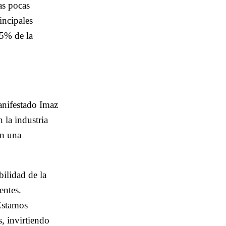
as pocas
incipales
15% de la
anifestado Imaz
 la industria
en una
bilidad de la
entes.
 Estamos
s, invirtiendo