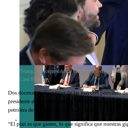
los lácteos
Trump, el vicepresidente Vance y el secretario de Est
Casa Blanca.
Dos docenas de ejecutivos de las mayores petroleras de
presidente de Estados Unidos, Donald Trump, para tratar
petrolera de Venezuela vuelva a florecer.
“El plan es que gasten, lo que significa que nuestras g