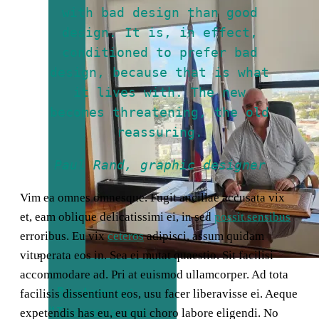
with bad design than good
design. It is, in effect,
conditioned to prefer bad
design, because that is what
it lives with. The new
becomes threatening, the old
reassuring.
Paul Rand, graphic designer
Vim ea omnes omnesque. Fugit ancillae accusata vix
et, eam oblique delicatissimi ei, in sed
possit sensibus
erroribus. Eu vix
ceteros
adipisci, assum quidam
vituperata eos in. Sea ei mutat quaestio. Sit facilisi
accommodare ad. Pri at euismod ullamcorper. Ad tota
Bentancor:
facilisis dissentiunt eos, usu facer liberavisse ei. Aeque
“Tenemos que
expetendis has eu, eu qui choro labore eligendi. No