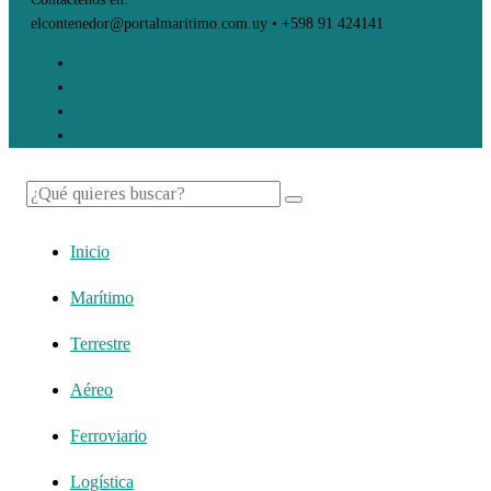
elcontenedor@portalmaritimo.com.uy • +598 91 424141
Inicio
Marítimo
Terrestre
Aéreo
Ferroviario
Logística