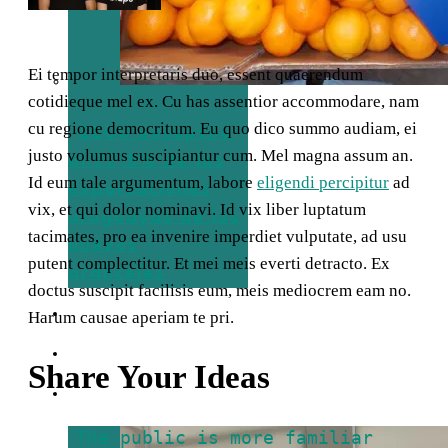
Ei tempor interpretaris duo, essent quaerendum
cotidieque mel ex. Cu has assentior accommodare, nam
cu regione democritum. Eu quo dico summo audiam, ei
EEUU exceptúa
justo volumus suscipiantur cum. Mel magna assum an.
al 77,5% de las
Id eum tale argumentum, labore
eligendi percipitur
ad
exportaciones
vix, et qui dolor nominavi. Id vix liber luptatum
uruguayas de los
tacimates, pro ea invenire imperdiet vulputate, ad usu
nuevos
putent complectitur. Et mei meis everti detracto. Ex
aranceles
doctus suscipit facilisis eum, meis mediocrem eam no.
TURISMO
Harum causae aperiam te pri.
EMPRESAS
Share Your Ideas
ENTREVISTAS
The public is more familiar