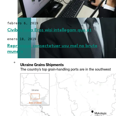
febrero 6, 2019
Civibus mea Eros wisi intellegam quo et
enero 18, 2019
Reprimique consectetuer usu mel no brute
munere
Microfinanzas
refuerza su rol
en el agro y
apunta a
soluciones
estructurales