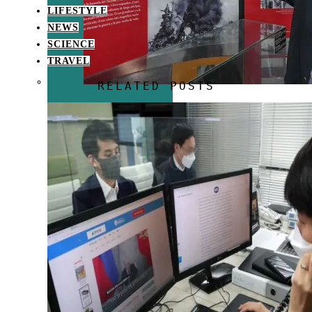
LIFESTYLE
NEWS
SCIENCE
TRAVEL
RELATED POSTS
El Graf Spee y
una hipótesis
reveladora sobre
el final del
corsario alemán