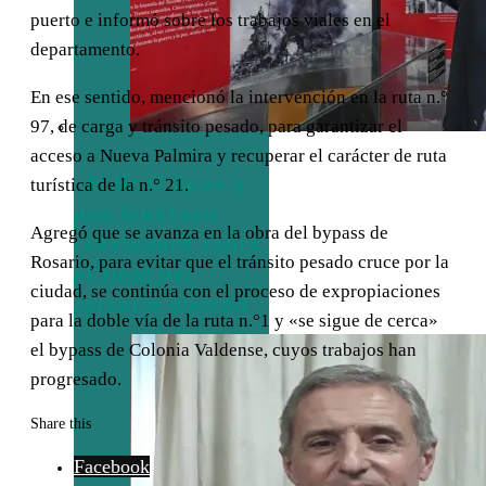
puerto e informó sobre los trabajos viales en el
departamento.
En ese sentido, mencionó la intervención en la ruta n.°
97, de carga y tránsito pesado, para garantizar el
acceso a Nueva Palmira y recuperar el carácter de ruta
turística de la n.° 21.
El Graf Spee y
una hipótesis
Agregó que se avanza en la obra del bypass de
reveladora sobre
Rosario, para evitar que el tránsito pesado cruce por la
el final del
ciudad, se continúa con el proceso de expropiaciones
corsario alemán
para la doble vía de la ruta n.°1 y «se sigue de cerca»
el bypass de Colonia Valdense, cuyos trabajos han
progresado.
Share this
Facebook