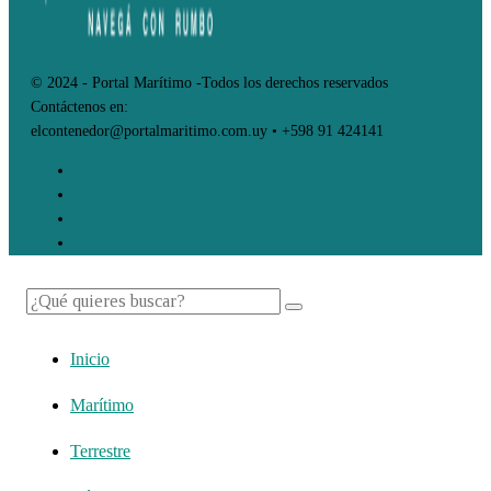
© 2024 - Portal Marítimo -Todos los derechos reservados
Contáctenos en:
elcontenedor@portalmaritimo.com.uy • +598 91 424141
Inicio
Marítimo
Terrestre