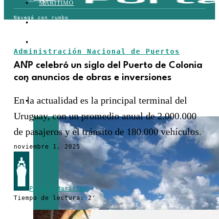
MARÍTIMO
TERRESTRE
AÉREO
Administración Nacional de Puertos
FERROVIARIO
ANP celebró un siglo del Puerto de Colonia
con anuncios de obras e inversiones
LOGÍSTICA
En la actualidad es la principal terminal del
COMERCIO EXTERIOR
Uruguay, con un promedio anual de 2.000.000
de pasajeros y el tránsito de 180.000 vehículos.
noviembre 1, 2025
Portal Marítimo
Tiempo de lectura: 2'