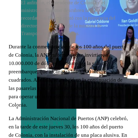
El anfitrión, el intendente de Colonia y el
ministro de Turismo descubren la placa
recordatoria. El acto contó con la presencia del
directorio de la ANP y de la ministra de
Transporte y Obras Públicas.
Durante la conmemoración de los 100 años del puerto
de Colonia, la ANP informó que se invirtieron
10.000.000 de dólares para ampliar la sala de
preembarque, que alcanzará los 3.000 metros
cuadrados. Además, se trabajó en la continuación de
las pasarelas y se instalaron los servicios necesarios
para operar un ferry eléctrico entre Buenos Aires y
Colonia.
La Administración Nacional de Puertos (ANP) celebró,
Uruguay XXI
en la tarde de este jueves 30, los 100 años del puerto
recibirá apoyo
de Colonia, con la instalación de una placa alusiva. En