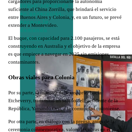
cargadores para proporcionarle la autonomía
seguir creciendo
suficiente al China Zorrilla, que brindará el servicio
en generación,
entre Buenos Aires y Colonia, y, en un futuro, se prevé
porque la
extender a Montevideo.
demanda
El buque, con capacidad para 2.100 pasajeros, se está
también va a
construyendo en Australia y el objetivo de la empresa
crecer”
es que empiece a navegar en 2025 sin emisiones
contaminantes.
Obras viales para Colonia
Por su parte, la ministra de Transporte, Lucía
Etcheverry, transmitió un saludo del presidente de la
República, Yamandú Orsi, a la comunidad coloniense.
Por otra parte, en diálogo con la prensa, antes de la
ceremonia conmemorativa, valoró las obras en el