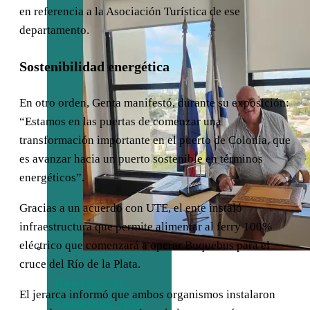
en referencia a la Asociación Turística de ese
departamento.
Sostenibilidad energética
En otro orden, Genta manifestó, durante su exposición:
“Estamos en las puertas de comenzar una
transformación importante en el puerto de Colonia, que
es avanzar hacia un puerto sostenible en términos
energéticos”.
Gracias a un acuerdo con UTE, el ente instaló
infraestructura que permite alimentar al ferry 100%
eléctrico que comenzará a operar Buquebus para el
cruce del Río de la Plata.
Bentancor:
El jerarca informó que ambos organismos instalaron
“Tenemos que