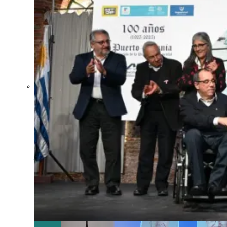
Crecen las
exportaciones
uruguayas en
julio impulsadas
por la carne, la
celulosa y los
lácteos