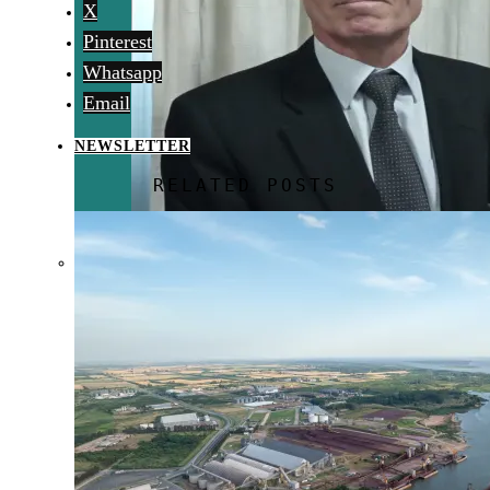
X
Pinterest
Whatsapp
Email
NEWSLETTER
RELATED POSTS
Microfinanzas
refuerza su rol
en el agro y
apunta a
soluciones
estructurales