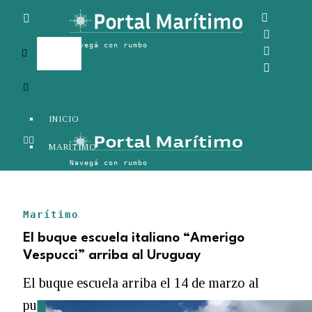
INICIO
MARÍTIMO
TERRESTRE
AÉREO
Marítimo
FERROVIARIO
El buque escuela italiano “Amerigo
Vespucci” arriba al Uruguay
LOGÍSTICA
El buque escuela arriba el 14 de marzo al
COMERCIO EXTERIOR
puerto de Montevideo y permanecerá hasta el