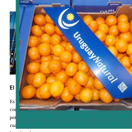
El mayor buque escuela en actividad
Es el mayor de todos los buques-escuela en activo y
combina su propulsión a vela (3.500 m2) con un
EEUU exceptúa al 77,5% de las expor
potente motor eléctrico que hace girar su hélice de
uruguayas de los nuevos aranceles
cuatro palas hasta alcanzar una velocidad superior a