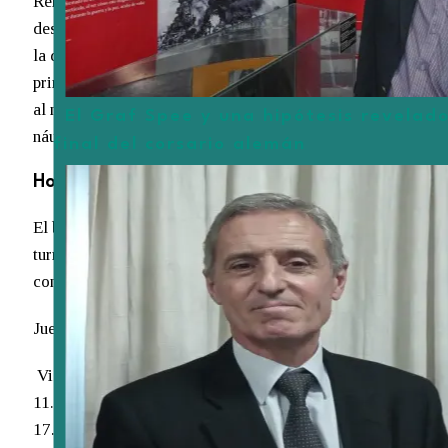
Renacimiento, este buque ha navegado los mares
desde su botadura en 1931, representando la habilidad,
la destreza y la tradición marinera italiana. Esta es la
primera vez que llega a Uruguay, en su segunda vuelta
al mundo. El buque ha recorrido 800.000 millas
El Graf Spee y una hipótesis revelado
náuticas, lo que equivale a 40 vueltas por el Ecuador.
final del corsario alemán
Horarios de visita
El buque escuela podrá ser visitado en los siguientes
turnos y bajo las condiciones que se detallan a
continuación:
Jueves 14 marzo: Tarde: 15.30 / 16.00 / 16.30
Viernes 15 marzo: Mañana: 10.00 / 10.30 / 11.00 /
11.30 / 12.00 / 12.30 Tarde: 15.30 / 16.00 / 16.30 /
17.00 / 17.30 / 18.00 / 18.30