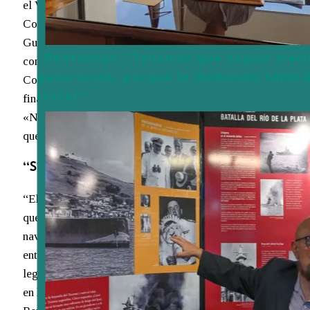
el Victory británico, es gemelo del Cristoforo
Colombo, entregado a la URSS tras la Segunda
Guerra Mundial y rebautizado como Dunay. Su
Bentancor: “Tenemos que seguir crec
cometido fue el de acompañar al velero Cristoforo
generación, porque la demanda tambi
Colombo en las labores de adiestramiento, hasta el
crecer”
final de la Segunda Guerra Mundial. Su motto es:
«Non chi comincia ma quel che persevera» («No el
que empieza, sino el que persevera»).
“Símbolo de excelencia naval”
“El buque escuela Amerigo Vespucci es mucho más
que un simple barco; es un símbolo de excelencia
naval, camaradería internacional y un lazo indeleble
entre Italia y el mundo”, expresa un comunicado de la
legación diplomática italiana en Uruguay. Nombrado
en honor al célebre navegante y cartógrafo italiano del