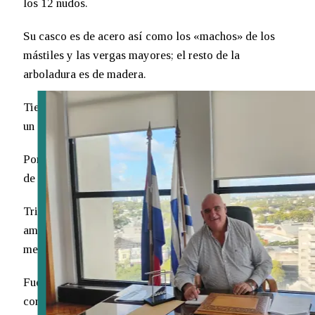
los 12 nudos.
TURISMO
Su casco es de acero así como los «machos» de los
EMPRESAS
mástiles y las vergas mayores; el resto de la
arboladura es de madera.
ENTREVISTAS
Tiene 100,5 metros de eslora, 15,5 metros de manga y
un calado de 7 metros.
Porta sobre sus cubiertas 11 embarcaciones auxiliares
de servicio o de salvamento.
Tripulación, 550 hombres; armamento, 2
ametralladoras y 2 cañones antiaéreos; eslora, 105
metros.
Fue diseñado por Francesco Rotundibuilt, teniente
coronel del Genio Navale, en 1923. Inspirado en