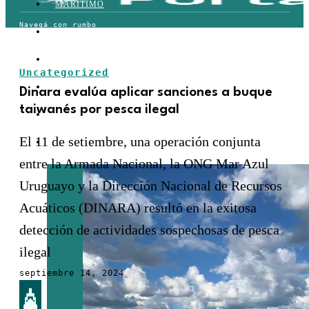
MARÍTIMO
TERRESTRE
AÉREO
Uncategorized
FERROVIARIO
Dinara evalúa aplicar sanciones a buque
taiwanés por pesca ilegal
LOGÍSTICA
El 11 de setiembre, una operación conjunta
COMERCIO EXTERIOR
entre la Armada Nacional, la ONG Mar Azul
Uruguayo y la Dirección Nacional de Recursos
Acuáticos (DINARA) resultó en la exitosa
detección de actividades sospechosas de pesca
ilegal
septiembre 14, 2024