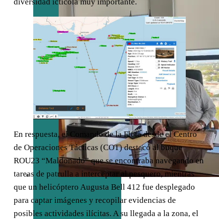
diversidad ictícola muy importante.
En respuesta, el Comando de la Flota desde el Centro
de Operaciones Tácticas (COT) destacó al buque
ROU23 “Maldonado” que se encontraba navegando en
tareas de patrulla a interceptar al pesquero, mientras
que un helicóptero Augusta Bell 412 fue desplegado
para captar imágenes y recopilar evidencias de
Bentancor:
posibles actividades ilícitas. A su llegada a la zona, el
“Tenemos que