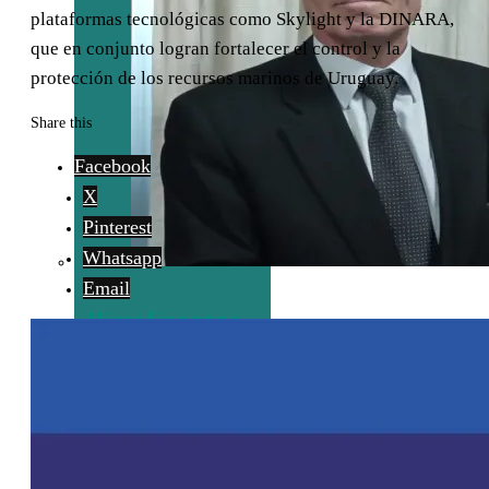
plataformas tecnológicas como Skylight y la DINARA,
que en conjunto logran fortalecer el control y la
protección de los recursos marinos de Uruguay.
Share this
Facebook
X
Pinterest
Whatsapp
Email
Microfinanzas
refuerza su rol
en el agro y
apunta a
soluciones
estructurales