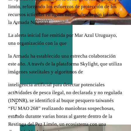
limón, reforzando los esfuerzos de protección de los
recursos ictícolas en aguas nacionales, según informó
la Armada Nacional.
La alerta inicial fue emitida por Mar Azul Uruguayo,
EEUU exceptúa
una organización con la que
al 77,5% de las
exportaciones
la Armada ha establecido una estrecha colaboración
uruguayas de los
este año. A través de la plataforma Skylight, que utiliza
imágenes satelitales y algoritmos de
nuevos
aranceles
inteligencia artificial para detectar potenciales
TURISMO
actividades de pesca ilegal, no declarada y no regulada
(INDNR), se identificó al buque pesquero taiwanés
EMPRESAS
“FU MAO 268” realizando maniobras sospechosas,
ENTREVISTAS
estando durante varias horas al garete dentro de la
Restinga del Pez Limón, un ecosistema con una