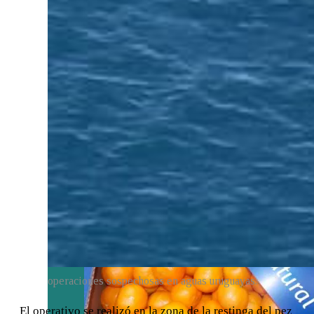
del BID para
impulsar las
exportaciones y
la innovación
empresarial
operaciones sospechosas en aguas uruguayas.
El operativo se realizó en la zona de la restinga del pez