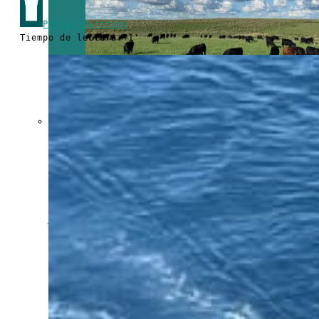
Portal Marítimo
Tiempo de lectura: 1'
Crecen las
exportaciones
uruguayas en
julio impulsadas
por la carne, la
celulosa y los
lácteos