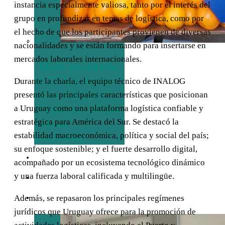
instancia especialmente valiosa, tanto por el interés del
grupo en profundizar en temas de logística, como por
el hecho de que los participantes provienen de diversas
nacionalidades y se están formando para insertarse en
mercados laborales internacionales.
EEUU exceptúa
Durante la charla, el equipo técnico de INALOG
al 77,5% de las
presentó las principales características que posicionan
exportaciones
a Uruguay como una plataforma logística confiable y
uruguayas de los
estratégica para América del Sur. Se destacó la
nuevos
estabilidad macroeconómica, política y social del país;
aranceles
su enfoque sostenible; y el fuerte desarrollo digital,
TURISMO
acompañado por un ecosistema tecnológico dinámico
y una fuerza laboral calificada y multilingüe.
EMPRESAS
Además, se repasaron los principales regímenes
ENTREVISTAS
jurídicos que Uruguay ofrece para la promoción de