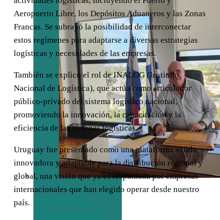
actividades logísticas, incluyendo el Puerto y
Aeropuerto Libre, los Depósitos Aduaneros y las Zonas
Francas. Se subrayó la posibilidad de interconectar
estos regímenes para adaptarse a diversas estrategias
logísticas y necesidades de las empresas.
También se explicó el rol de INALOG (Instituto
Nacional de Logística), que actúa como articulador
público-privado del sistema logístico nacional,
promoviendo la innovación, la capacitación y la
eficiencia de las cadenas logísticas.
Uruguay fue presentado como una plataforma sólida,
innovadora y adaptable para la distribución regional y
global, una visión que ya es respaldada por empresas
internacionales que han elegido operar desde nuestro
Bentancor:
país.
“Tenemos que