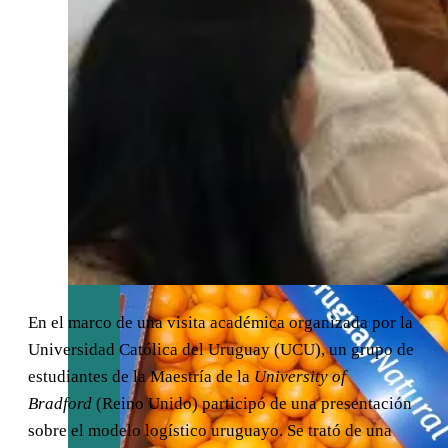
del BID para
impulsar las
exportaciones y
la innovación
empresarial
En el marco de una visita académica organizada por la
Universidad Católica del Uruguay (UCU), un grupo de
estudiantes de la Maestría de la
University of
Bradford
(Reino Unido) participó de una presentación
sobre el modelo logístico uruguayo. Se trató de una