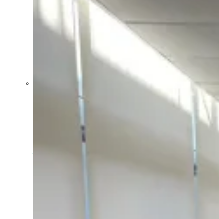
Crecen las
exportaciones
uruguayas en
julio impulsadas
por la carne, la
celulosa y los
lácteos