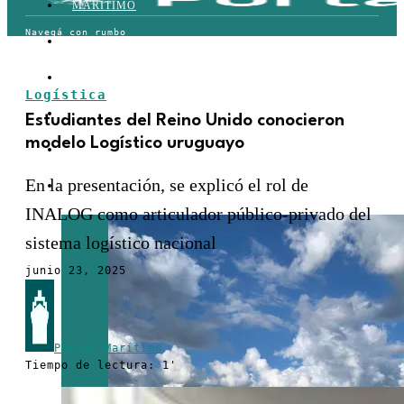
MARÍTIMO
TERRESTRE
AÉREO
Logística
FERROVIARIO
Estudiantes del Reino Unido conocieron
modelo Logístico uruguayo
LOGÍSTICA
En la presentación, se explicó el rol de
COMERCIO EXTERIOR
INALOG como articulador público-privado del
sistema logístico nacional
junio 23, 2025
Portal Marítimo
Tiempo de lectura: 1'