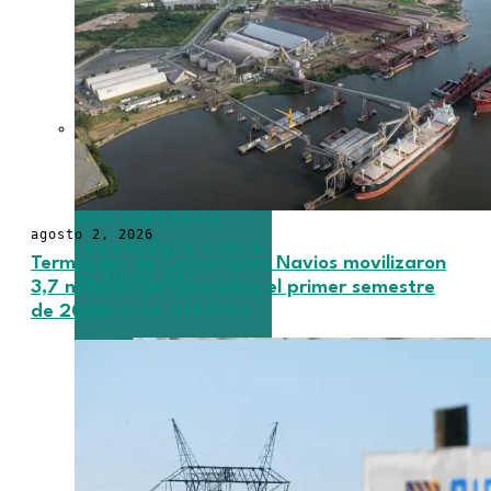
El Graf Spee y
una hipótesis
agosto 2, 2026
reveladora sobre
Terminales de Corporación Navios movilizaron
el final del
3,7 millones de toneladas el primer semestre
corsario alemán
de 2026