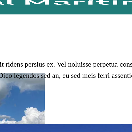
idens persius ex. Vel noluisse perpetua cons
ico legendos sed an, eu sed meis ferri assenti