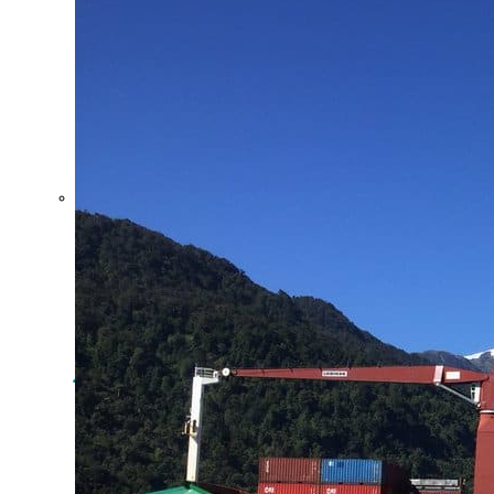
Crecen las
exportaciones
uruguayas en
julio
impulsadas
por la carne,
la celulosa y