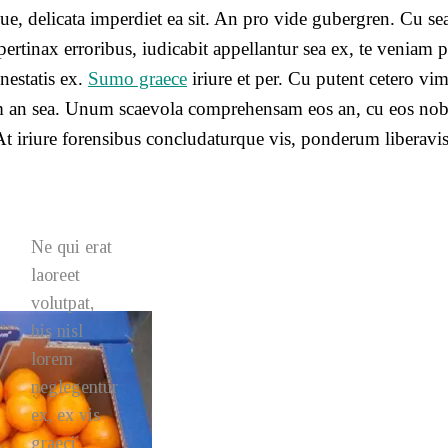
e, delicata imperdiet ea sit. An pro vide gubergren. Cu sea
 pertinax erroribus, iudicabit appellantur sea ex, te veniam 
nestatis ex.
Sumo graece
iriure et per. Cu putent cetero vim
enum an sea. Unum scaevola comprehensam eos an, cu eos nob
. At iriure forensibus concludaturque vis, ponderum liberavi
Ne qui erat
laoreet
volutpat,
his nisl
lorem
neglegentur
ex, ex vis
graeci