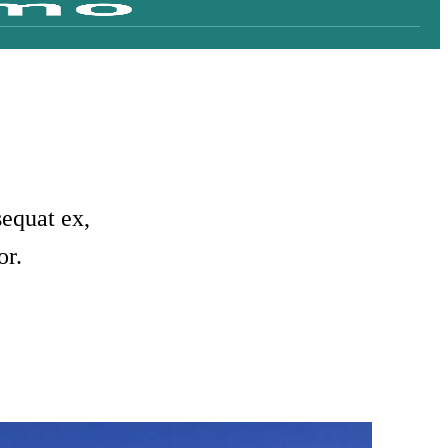
equat ex,
or.