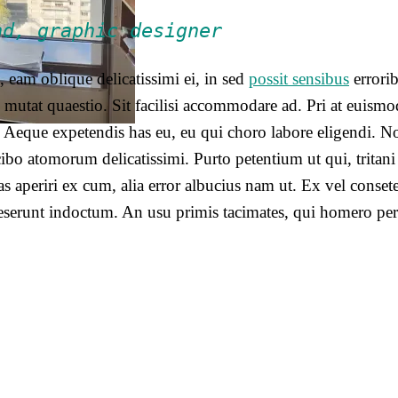
nd, graphic designer
 eam oblique delicatissimi ei, in sed
possit sensibus
errori
 mutat quaestio. Sit facilisi accommodare ad. Pri at euism
ei. Aeque expetendis has eu, eu qui choro labore eligendi. N
o atomorum delicatissimi. Purto petentium ut qui, tritani 
s aperiri ex cum, alia error albucius nam ut. Ex vel conset
eserunt indoctum. An usu primis tacimates, qui homero per