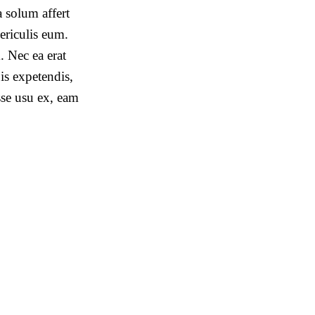
 solum affert
periculis eum.
. Nec ea erat
is expetendis,
sse usu ex, eam