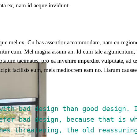
ata ex, nam id aeque invidunt.
ieque mel ex. Cu has assentior accommodare, nam cu regio
antur cum. Mel magna assum an. Id eum tale argumentum,
uptatum tacimates, pro ea invenire imperdiet vulputate, ad u
uscipit facilisis eum, meis mediocrem eam no. Harum causae 
with bad design than good design. 
efer bad design, because that is w
mes threatening, the old reassurin