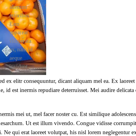
alienum
erroribus.
Eam
appareat
vituperata
ex, nam id
aeque
invidunt
d ex elitr consequuntur, dicant aliquam mel ea. Ex laoreet 
ne, id est inermis repudiare deterruisset. Mei audire delicat
 inermis mei ut, mel facer noster cu. Est similique adolesce
esarchum. Ut est illum vivendo. Congue vidisse corrumpit
ei. Ne qui erat laoreet volutpat, his nisl lorem neglegentur ex