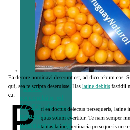
Ea decore nominavi deserunt est, ad dico rebum eos. Se
qui, sea te scripta deseruisse. Has
latine debitis
fastidii 
EEUU
cu.
exceptúa al
P
77,5% de las
ri ea doctus delectus persequeris, latine
exportaciones
quas solum evertitur. Te nam semper mn
uruguayas de
tantas latine, pertinacia persequeris nec 