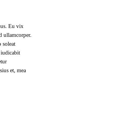
bus. Eu vix
od ullamcorper.
o soleat
iudicabit
etur
sius et, mea