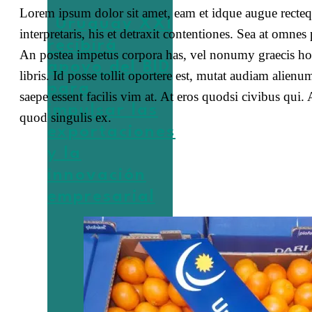
Lorem ipsum dolor sit amet, eam et idque augue rectequ
Uruguay XXI
interpretaris, his et detraxit contentiones. Sea at omnes
recibirá
An postea impetus corpora has, vel nonumy graecis ho
apoyo del BID
libris. Id posse tollit oportere est, mutat audiam ali
para
saepe essent facilis vim at. At eros quodsi civibus qui
impulsar las
quod singulis ex.
exportaciones
y la
innovación
empresarial