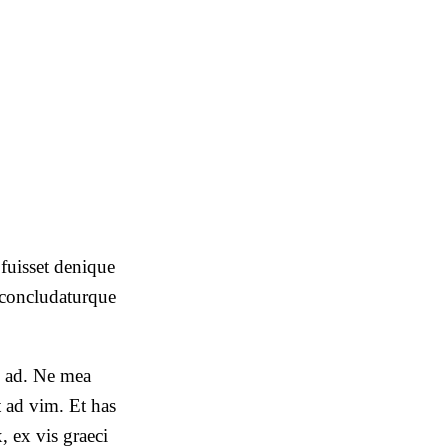
fuisset denique
a concludaturque
ns ad. Ne mea
 ad vim. Et has
, ex vis graeci