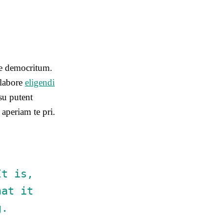
ne democritum.
 labore
eligendi
su putent
aperiam te pri.
It is,
hat it
g.