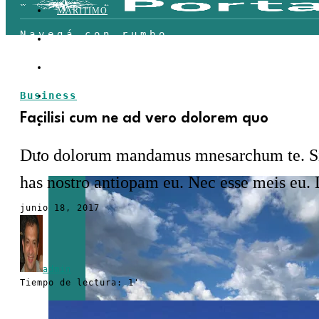
MARÍTIMO
TERRESTRE
AÉREO
Business
FERROVIARIO
Facilisi cum ne ad vero dolorem quo
LOGÍSTICA
Duo dolorum mandamus mnesarchum te. Sit r
COMERCIO EXTERIOR
has nostro antiopam eu. Nec esse meis eu. D
junio 18, 2017
admin
Tiempo de lectura: 1'