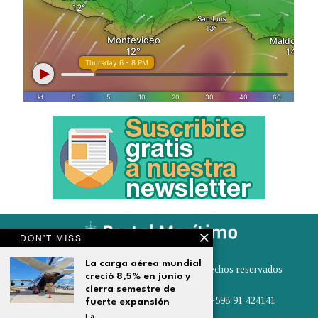
DON'T MISS
La carga aérea mundial
© 2024 - Portal Marítimo -Todos los derechos reservados
creció 8,5% en junio y
Contáctenos en:
cierra semestre de
elcontenedor@portalmaritimo.com.uy • +598 91 424141
fuerte expansión
La