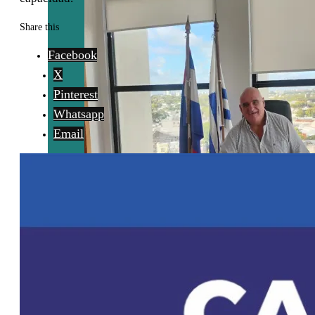
Share this
Facebook
X
Pinterest
Whatsapp
Email
Bentancor:
“Tenemos que