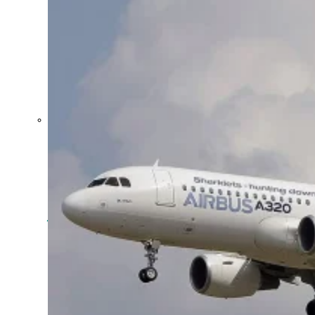
Crecen las
exportaciones
uruguayas en
julio impulsadas
por la carne, la
celulosa y los
lácteos