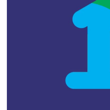
El Graf Spee y
una hipótesis
reveladora sobre
el final del
corsario alemán