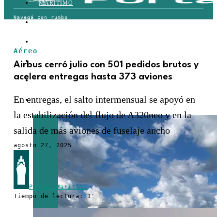
MARÍTIMO
TERRESTRE
AÉREO
Aéreo
FERROVIARIO
Airbus cerró julio con 501 pedidos brutos y
acelera entregas hasta 373 aviones
LOGÍSTICA
En entregas, el salto intermensual se apoyó en
COMERCIO EXTERIOR
la estabilización del flujo de A320neo y en la
salida de más aviones de fuselaje ancho
agosto 27, 2025
Portal Marítimo
Tiempo de lectura: 1'