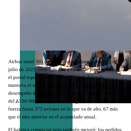
Airbus sumó 501 pedidos brutos acumulados a 31 de
julio de 2025, siete más que a cierre de junio, informó
el portal especializado airline92.com. Además,
mantuvo el impulso de su cartera gracias al buen
desempeño de la familia A320neo y a nuevas ventas
del A330-900, mientras las entregas avanzaron con
fuerza hasta 373 aviones en lo que va de año, 67 más
que el mes anterior en el acumulado anual.
Uruguay XXI
recibirá apoyo
El balance comercial neto también mejoró: los pedidos