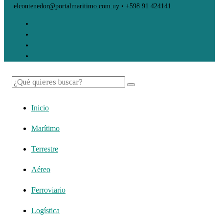
elcontenedor@portalmaritimo.com.uy • +598 91 424141
Inicio
Marítimo
Terrestre
Aéreo
Ferroviario
Logística