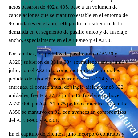
del BID para
netos pasaron de 402 a 405, pese a un volumen de
impulsar las
cancelaciones que se mantuvo estable en el entorno de
exportaciones y
96 unidades en el año, reflejando la resiliencia de la
la innovación
demanda en el segmento de pasillo único y de fuselaje
empresarial
ancho, especialmente en el A330neo y el A350.
Por familias, los pedidos de pasillo único (A220 y
A320) subieron de 331 a 334 acumulados entre junio y
julio, con el A321neo como motor de la cartera: los
pedidos del modelo avanzaron de 211 a 214 y, en
entregas, el conteo anual de single-aisle alcanzó 332
unidades, frente a 273 a junio. En fuselaje ancho, el
A330-900 pasó de 71 a 75 pedidos, mientras la familia
A350 se mantuvo en 92, con avances en compromisos
del A350-900 y A350F.
En el capítulo de clientes, julio incorporó contratos y