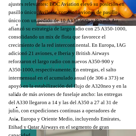
ajustes relevantes: BOC Aviation elevó su posición en
pasillo único; Avilease combinó aviones de pasillo
único con un pedido de 10 A330-900; y Riyadh Air
afianzó su estrategia de largo radio con 25 A350-1000,
consolidando un mix de flota que favorece el
EEUU exceptúa
crecimiento de la red intercontinental. En Europa, IAG
al 77,5% de las
adicionó 21 aviones, e Iberia y British Airways
exportaciones
reforzaron el largo radio con nuevos A350-900 y
uruguayas de los
A350-1000, respectivamente. En entregas, el salto
nuevos
intermensual en el acumulado anual (de 306 a 373) se
aranceles
apoyó en la estabilización del flujo de A320neo y en la
salida de más aviones de fuselaje ancho: las entregas
TURISMO
del A330 llegaron a 14 y las del A350 a 27 al 31 de
EMPRESAS
julio, con expediciones continuas a operadores de
Asia, Europa y Oriente Medio, incluyendo Emirates,
ENTREVISTAS
Etihad y Qatar Airways en el segmento de gran
capacidad.