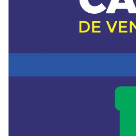
seguir creciendo
en generación,
porque la
demanda
también va a
crecer”