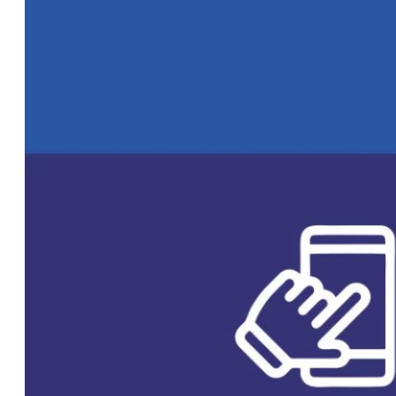
Microfinanzas
refuerza su rol
en el agro y
apunta a
soluciones
estructurales