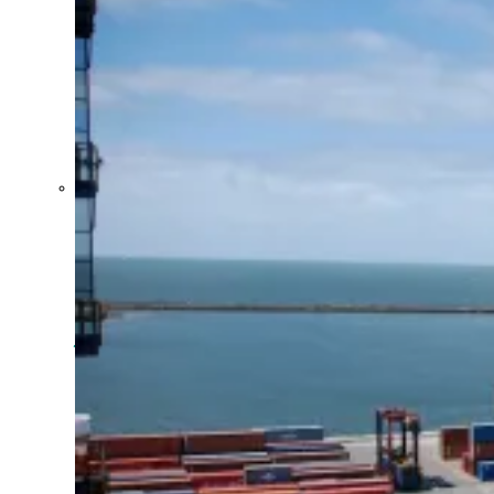
Crecen las
exportaciones
uruguayas en
julio impulsadas
por la carne, la
celulosa y los
lácteos