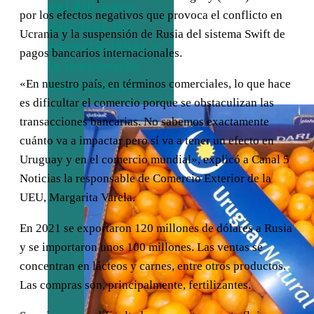
del BID para
por los efectos negativos que provoca el conflicto en
impulsar las
Ucrania y la suspensión de Rusia del sistema Swift de
exportaciones y
pagos bancarios internacionales.
la innovación
«En nuestro país, en términos comerciales, lo que hace
empresarial
es dificultar el comercio porque se obstaculizan las
transacciones bancarias. No sabemos exactamente
cuánto va a impactar pero sí va a tener un efecto en
Uruguay y en el comercio mundial», explicó a Canal 5
Noticias la responsable de Comercio Exterior de la
UEU, Margarita Varela.
En 2021 se exportaron 120 millones de dólares a Rusia
y se importaron unos 100 millones. Las ventas se
concentran en lácteos y carnes, entre otros productos.
Las compras son, principalmente, fertilizantes.