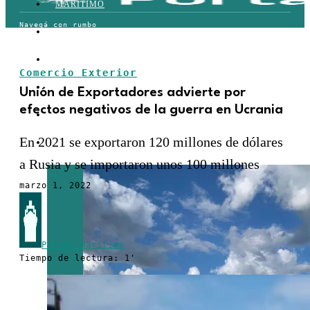
MARÍTIMO
TERRESTRE
AÉREO
Comercio Exterior
FERROVIARIO
Unión de Exportadores advierte por
efectos negativos de la guerra en Ucrania
LOGÍSTICA
En 2021 se exportaron 120 millones de dólares
COMERCIO EXTERIOR
a Rusia y se importaron unos 100 millones
marzo 1, 2022
Portal Marítimo
Tiempo de lectura: 1'