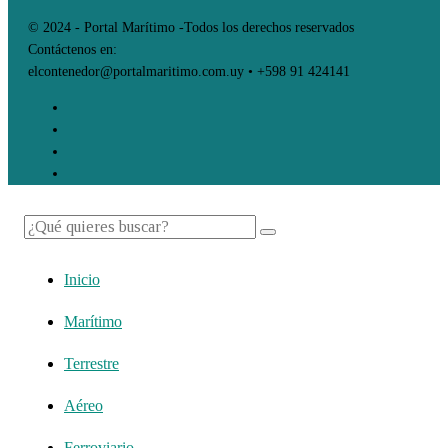
© 2024 - Portal Marítimo -Todos los derechos reservados
Contáctenos en:
elcontenedor@portalmaritimo.com.uy • +598 91 424141
Inicio
Marítimo
Terrestre
Aéreo
Ferroviario