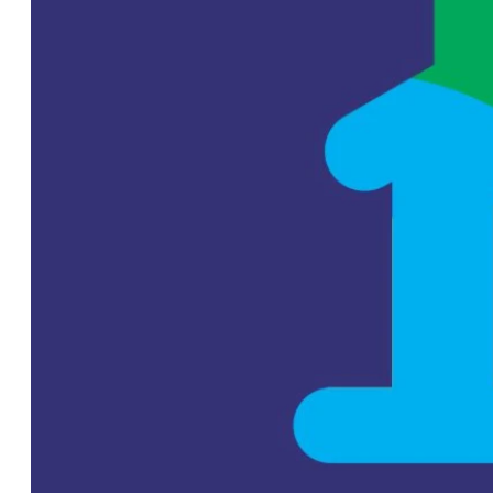
seguir creciendo
en generación,
porque la
demanda
también va a
crecer”