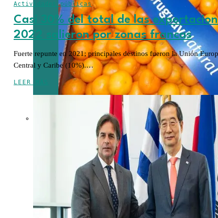
Actividades públicas
Casi 30% del total de las exportacio
2022 salieron por zonas francas
Fuerte repunte en 2021; principales destinos fueron la Unión Eur
Central y Caribe (10%).…
LEER MÁS
EEUU
exceptúa al
77,5% de las
exportaciones
uruguayas de