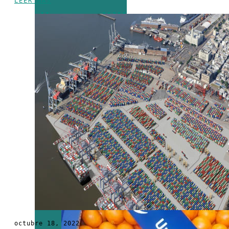
LEER MÁS
Uruguay XXI
recibirá
apoyo del BID
para
impulsar las
exportaciones
y la
innovación
empresarial
octubre 18, 2022