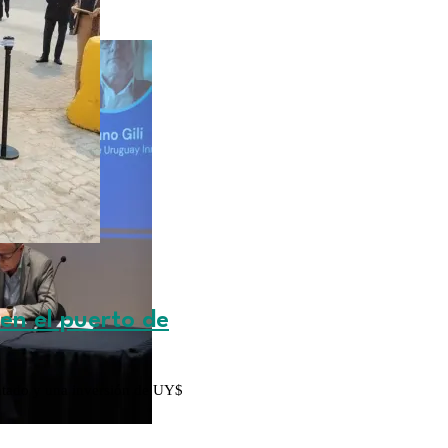
en el puerto de
ntado y una inversión de UY$