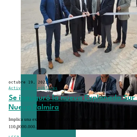
los lácteos
octubre 19, 2022
Actividades públicas
Se inauguró la nueva Explanada Sur 
Nueva Palmira
Implica una extensión de 12500 m2 de espacio totalmente pavime
110.0000.000…