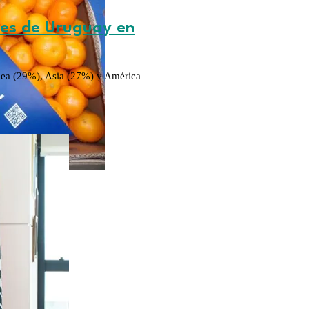
nes de Uruguay en
opea (29%), Asia (27%) y América